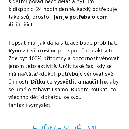
s dětmi pořád něco dělat a být jim
k dispozici 24 hodin denně. Každý potřebuje
také svůj prostor.
Jen je potřeba o tom
dítěti říct.
Popsat mu, jak daná situace bude probíhat.
Vymezit si prostor
pro společnou aktivitu.
Zde být 100% přítomný a pozornost věnovat
jenom této aktivitě. Určit také čas, kdy se
máma/táta/kdokoli potřebuje věnovat své
činnosti.
Dítku to vysvětlit a naučit ho
, aby
se umělo zabavit i samo. Budete koukat, co
všechno dětí dokážou se svou
fantazií
vymyslet
.
BUĎME S DĚTMI