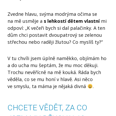
Zvedne hlavu, svýma modrýma očima se
na mě usměje a
s lehkostí dětem vlastní
mi
odpoví: „K večeři bych si dal palačinky. A ten
dům chci postavit dvoupatrový se zelenou
střechou nebo raději žlutou? Co myslíš ty?“
V tu chvíli jsem úplně na
měkko
, objímám ho
a do ucha mu šeptám, že mu moc děkuji.
Trochu nevěřícně na mě kouká. Ráda bych
věděla, co se mu honí v hlavě. Asi něco
ve smyslu, ta máma je nějaká divná
.
CHCETE VĚDĚT, ZA CO