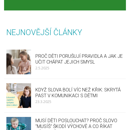
NEJNOVĚJŠÍ ČLÁNKY
PROČ DĚTI PORUŠUJÍ PRAVIDLA A JAK JE
UČIT CHÁPAT JEJICH SMYSL
2.5.2025
KDYŽ SLOVA BOLÍ VÍC NEŽ KŘIK: SKRYTÁ
PAST V KOMUNIKACI S DĚTMI
23.3.2025
MUSÍ DĚTI POSLOUCHAT? PROČ SLOVO
"MUSÍŠ" ŠKODÍ VÝCHOVĚ A CO ŘÍKAT