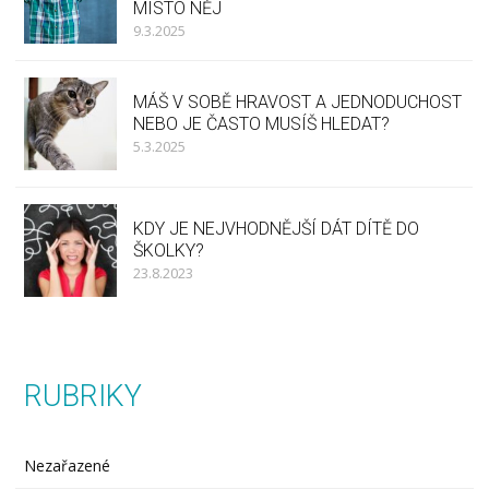
MÍSTO NĚJ
9.3.2025
MÁŠ V SOBĚ HRAVOST A JEDNODUCHOST
NEBO JE ČASTO MUSÍŠ HLEDAT?
5.3.2025
KDY JE NEJVHODNĚJŠÍ DÁT DÍTĚ DO
ŠKOLKY?
23.8.2023
RUBRIKY
Nezařazené