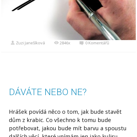
Zuzi Janešíková
2846x
0 Komentářů
DÁVÁTE NEBO NE?
Hrášek povídá něco o tom, jak bude stavět
dům z krabic. Co všechno k tomu bude
potřebovat, jakou bude mít barvu a spoustu
dalších věcí, které vnímám jen jako kulisu.