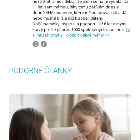
než 20 let, a moc děkuji, že jsem se na ni vydala. Už
11 let jsem mámou, díky tomu zažívám dnes a
denně AHA momenty, které mě posouvají dál a dál,
nebo možná blíž a blíž k sobě i dětem.
Další maminky inspiruji a podporuji již 6 let a mými
kurzy prošlo již přes 1000 spokojených maminek.
Ty
si můžeš projít 21 kroků trpělivé mámy >>
PODOBNÉ ČLÁNKY