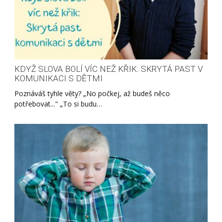
KDYŽ SLOVA BOLÍ VÍC NEŽ KŘIK: SKRYTÁ PAST V
KOMUNIKACI S DĚTMI
Poznáváš tyhle věty? „No počkej, až budeš něco
potřebovat..." „To si budu…