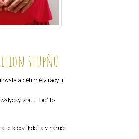
 milion stupňů
vala a děti měly rády ji.
 vždycky vrátit. Teď to
 je kdoví kde) a v náruči