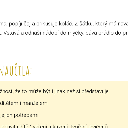
na, popíjí čaj a přikusuje koláč. Z šátku, který má na
. Vstává a odnáší nádobí do myčky, dává prádlo do pra
naučila:
ožnost, že to může být i jinak než si představuje
dítětem i manželem
 jejich potřebami
ivit i dítě ( vaření, uklízení, tvoření, cvičení)