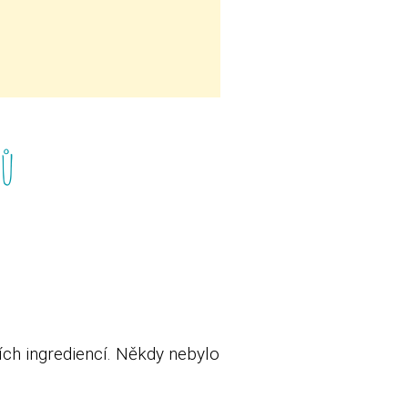
h
lů
ších ingrediencí. Někdy nebylo