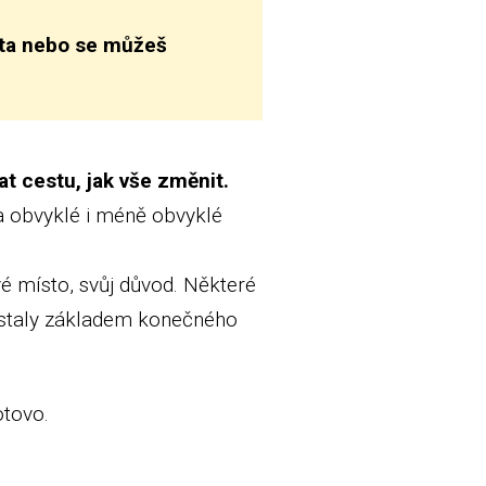
ota nebo se můžeš
at cestu, jak vše změnit.
la obvyklé i méně obvyklé
vé místo, svůj důvod. Některé
se staly základem konečného
otovo.