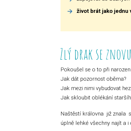
život brát jako jednu
Zlý drak se znov
Pokoušel se o to při narození
Jak dát pozornost oběma?
Jak mezi nimi vybudovat hez
Jak skloubit oblékání staršíh
Naštěstí královna již znala s
úplně lehké všechny najít a i