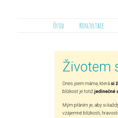
Úvod
Konzultace
Životem 
Dnes jsem máma, která
si 
blízkost je totiž
jedinečné 
Mým přáním je, aby si každ
vzájemné blízkosti, hravost