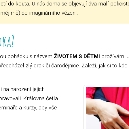
etí do kouta. U nás doma se objevují dva malí policisté
uměj mě) do imaginárního vězení.
dka?
svou pohádku s názvem
ŽIVOTEM S DĚTMI
prožívám. J
cházel zlý drak či čarodějnice. Záleží, jak si to kdo
i na narození jejich
pravovali. Královna četla
emináře a kurzy, aby vše