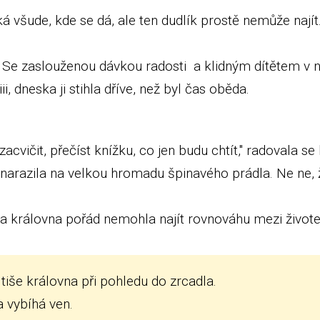
á všude, kde se dá, ale ten dudlík prostě nemůže najít
Se zaslouženou dávkou radosti a klidným dítětem v nár
i, dneska ji stihla dříve, než byl čas oběda.
cvičit, přečíst knížku, co jen budu chtít," radovala s
 narazila na velkou hromadu špinavého prádla. Ne ne, ž
a královna pořád nemohla najít rovnováhu mezi živote
 tiše královna při pohledu do zrcadla.
 a vybíhá ven.