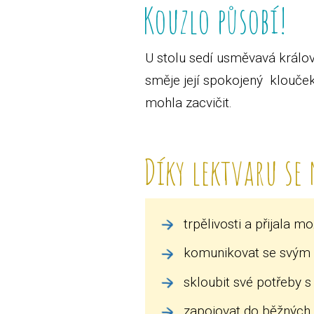
Kouzlo působí!
U stolu sedí usměvavá králov
směje její spokojený klouček
mohla zacvičit.
Díky lektvaru se 
trpělivosti a přijala m
komunikovat se svým 
skloubit své potřeby s
zapojovat do běžných akt