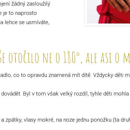
jení žádný zasloužilý
e je to naprosto
a lehce se usmíváte,
še otočilo ne o 180°, ale asi o
dlo, co to opravdu znamená mít dítě. Vždycky děti milo
a dovádět. Byl v tom však velký rozdíl, tyhle děti mohla
a zpátky, vlasy mokré, na noze jednu ponožku (ta druhá