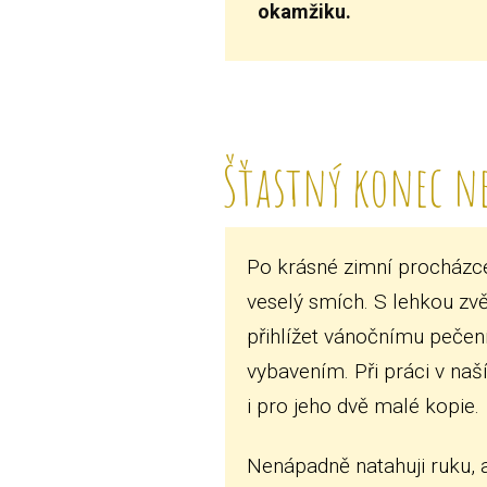
okamžiku.
Šťastný konec ne
Po krásné zimní procházc
veselý smích. S lehkou z
přihlížet vánočnímu pečen
vybavením. Při práci v naš
i pro jeho dvě malé kopie.
Nenápadně natahuji ruku, 