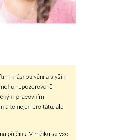
tím krásnou vůni a slyším
y mohu nepozorovaně
atečným pracovním
 a to nejen pro tátu, ale
a při činu. V mžiku se vše