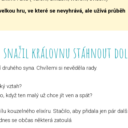
 velkou hru, ve které se nevyhrává, ale užívá průbě
u snažil královnu stáhnout do
 druhého syna. Chvílemi si nevěděla rady.
ký vztah?
o, když ten malý už chce jít ven a spát?
ílu kouzelného elixíru. Stačilo, aby přidala jen pár dal
 dnes se občas některá zatoulá.