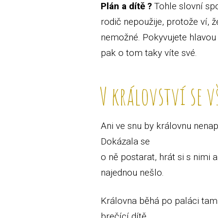
Plán a dítě ?
Tohle slovní spo
rodič nepoužije, protože ví, ž
nemožné. Pokyvujete hlavou 
pak o tom taky víte své.
V království se v
Ani ve snu by královnu nenapa
Dokázala se
o ně postarat, hrát si s nimi 
najednou nešlo.
Královna běhá po paláci tam 
brečící dítě,