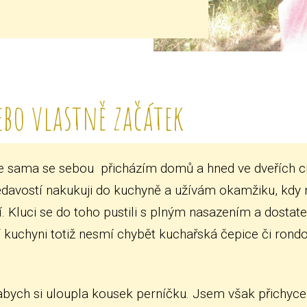
bo vlastně začátek
e sama se sebou přicházím domů a hned ve dveřích cí
vědavostí nakukuji do kuchyně a užívám okamžiku, kd
í. Kluci se do toho pustili s plným nasazením a dost
í kuchyni totiž nesmí chybět kuchařská čepice či rondon
abych si uloupla kousek perníčku. Jsem však přichycen