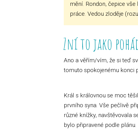
mění. Rondon, čepice vše l
práce. Vedou zloděje (roz
Zní to jako pohá
Ano a věřím/vím, že si teď 
tomuto spokojenému konci před
Král s královnou se moc těšil
prvního syna. Vše pečlivě při
různé knížky, navštěvovala s
bylo připravené podle plánu.