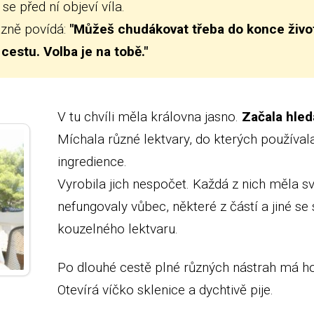
se před ní objeví víla.
ázně povídá:
"Můžeš chudákovat třeba do konce živ
 cestu. Volba je na tobě."
V tu chvíli měla královna jasno.
Začala hled
Míchala různé lektvary, do kterých používa
ingredience.
Vyrobila jich nespočet. Každá z nich měla s
nefungovaly vůbec, některé z částí a jiné 
kouzelného lektvaru.
Po dlouhé cestě plné různých nástrah má h
Otevírá víčko sklenice a dychtivě pije.