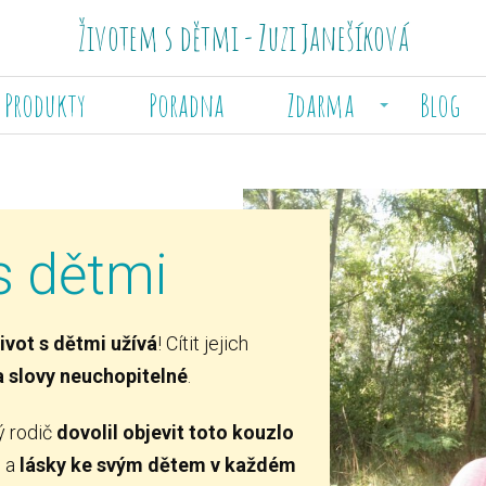
Životem s dětmi - Zuzi Janešíková
Produkty
Poradna
Zdarma
Blog
s dětmi
život s dětmi užívá
! Cítit jejich
a slovy neuchopitelné
.
ý rodič
dovolil objevit toto kouzlo
i a
lásky ke svým dětem v každém