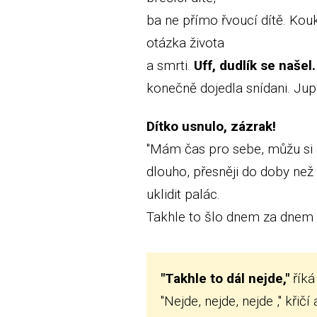
ba ne přímo řvoucí dítě. Kouk
otázka života
a smrti.
Uff, dudlík se našel.
konečně dojedla snídani. Jupii
Dítko usnulo, zázrak!
"Mám čas pro sebe, můžu si za
dlouho, přesněji do doby než
uklidit palác.
Takhle to šlo dnem za dnem 
"Takhle to dál nejde,"
říká
"Nejde, nejde, nejde ," křičí