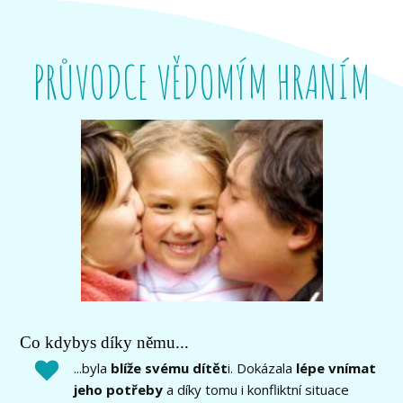
PRŮVODCE VĚDOMÝM HRANÍM
Co kdybys díky němu...
...byla
blíže svému dítět
i. Dokázala
lépe vnímat
jeho potřeby
a díky tomu i konfliktní situace