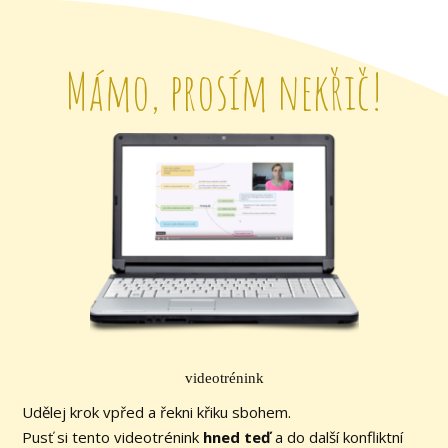
Mámo, prosím nekřič!
videotrénink
Udělej krok vpřed a řekni křiku sbohem.
Pusť si tento videotrénink
hned teď
a do další konfliktní