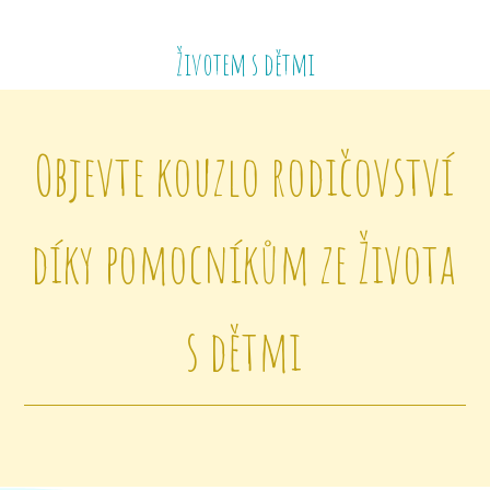
Životem s dětmi
Objevte kouzlo rodičovství
díky pomocníkům ze Života
s dětmi