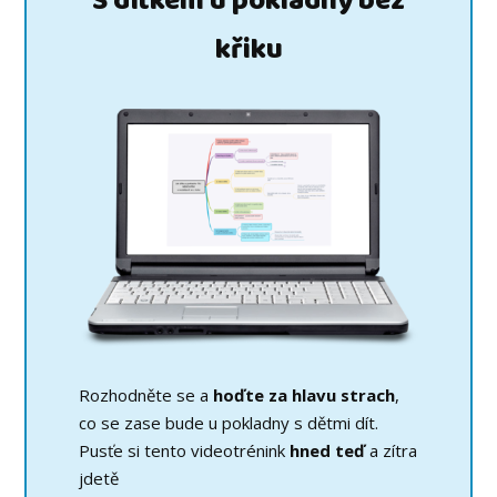
S dítkem u pokladny bez
křiku
Rozhodněte se a
hoďte za hlavu strach
,
co se zase bude u pokladny s dětmi dít.
Pusťe si tento videotrénink
hned teď
a zítra
jdetě