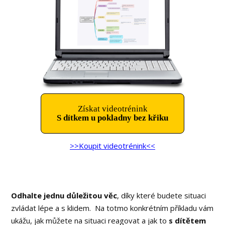
Získat videotrénink
S dítkem u pokladny bez křiku
>>Koupit videotrénink<<
Odhalte jednu důležitou věc
, díky které budete situaci
zvládat lépe a s klidem. Na totmo konkrétním příkladu vám
ukážu, jak můžete na situaci reagovat a jak to
s dítětem