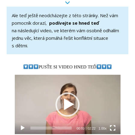
Ale teď ještě neodcházejte z této stránky. Než vám
pomocník dorazí,
podívejte se hned teď
na následující video, ve kterém vám osobně odhalím
jednu věc, která pomáhá řešit konfliktní situace
s dětmi.
PUSŤE SI VIDEO HNED TEĎ
Video
přehrávač
00:00
|
02:22
1.00x