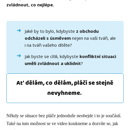
zvládnout, co nejlépe.
Jaké by to bylo, kdybyste
z obchodu
odcházeli s úsměvem
nejen na vaši tváři, ale
i na tváři vašeho dítěte?
Jak byste se cítili, kdybyste
konfliktní situaci
uměli zvládnout a uklidnit
?
Ať dělám, co dělám, pláči se stejně
nevyhneme.
Někdy se situace bez pláče jednoduše neobejde i to je součástí.
Také na tuto možnost se ve video koukneme a dozvíte se, jak