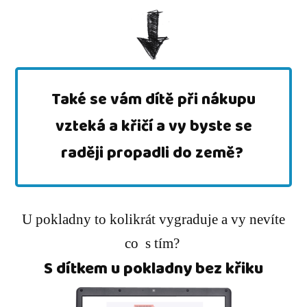
Také se vám dítě při nákupu
vzteká a křičí a vy byste se
raději propadli do země?
U pokladny to kolikrát vygraduje a vy nevíte
co s tím?
S dítkem u pokladny bez křiku