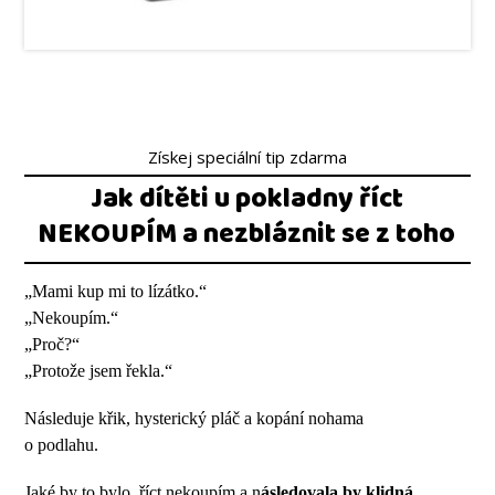
Získej speciální tip zdarma
Jak dítěti u pokladny říct
NEKOUPÍM a nezbláznit se z toho
„Mami kup mi to lízátko.“
„Nekoupím.“
„Proč?“
„Protože jsem řekla.“
Následuje křik, hysterický pláč a kopání nohama
o podlahu.
Jaké by to bylo, říct nekoupím a n
ásledovala by klidná