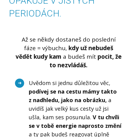
OPAKUJE V JISTÝCH
PERIODÁCH.
Až se někdy dostaneš do poslední
fáze = výbuchu,
kdy už nebudeš
vědět kudy kam
a budeš mít
pocit, že
to nezvládáš.
Uvědom si jednu důležitou věc,
podívej se na cestu mámy takto
z nadhledu, jako na obrázku,
a
uvidíš jak velký kus cesty už jsi
ušla, kam ses posunula.
V tu chvíli
se v tobě energie naprosto změní
a ty pak budeš reagovat úplně