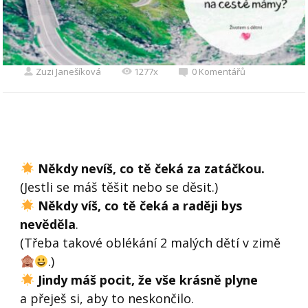
Zuzi Janešíková
1277x
0 Komentářů
Někdy nevíš, co tě čeká za zatáčkou.
(Jestli se máš těšit nebo se děsit.)
Někdy víš, co tě čeká a raději bys
nevěděla
.
(Třeba takové oblékání 2 malých dětí v zimě
.)
Jindy máš pocit, že vše krásně plyne
a přeješ si, aby to neskončilo.