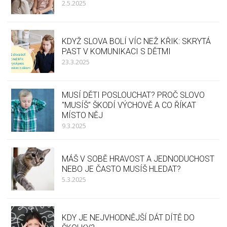
2.5.2025
KDYŽ SLOVA BOLÍ VÍC NEŽ KŘIK: SKRYTÁ
PAST V KOMUNIKACI S DĚTMI
23.3.2025
MUSÍ DĚTI POSLOUCHAT? PROČ SLOVO
"MUSÍŠ" ŠKODÍ VÝCHOVĚ A CO ŘÍKAT
MÍSTO NĚJ
9.3.2025
MÁŠ V SOBĚ HRAVOST A JEDNODUCHOST
NEBO JE ČASTO MUSÍŠ HLEDAT?
5.3.2025
KDY JE NEJVHODNĚJŠÍ DÁT DÍTĚ DO