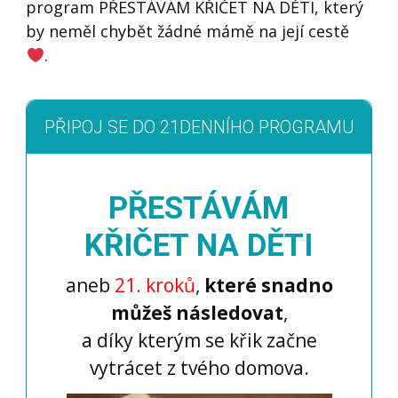
program PŘESTÁVÁM KŘIČET NA DĚTI, který
by neměl chybět žádné mámě na její cestě
.
PŘIPOJ SE DO 21DENNÍHO PROGRAMU
PŘESTÁVÁM
KŘIČET NA DĚTI
aneb
21. kroků
,
které snadno
můžeš následovat
,
a díky kterým se křik začne
vytrácet z tvého domova.