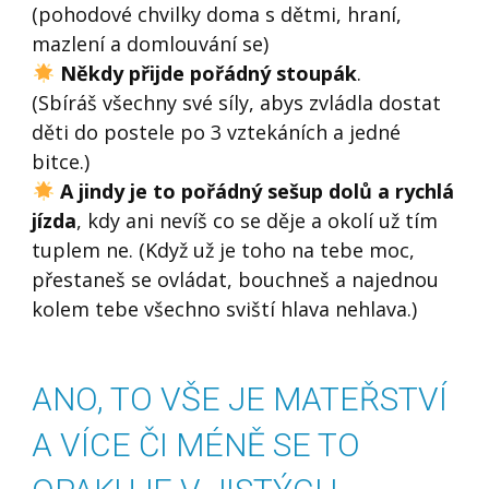
(pohodové chvilky doma s dětmi, hraní,
mazlení a domlouvání se)
Někdy přijde pořádný stoupák
.
(Sbíráš všechny své síly, abys zvládla dostat
děti do postele po 3 vztekáních a jedné
bitce.)
A jindy je to pořádný sešup dolů a rychlá
jízda
, kdy ani nevíš co se děje a okolí už tím
tuplem ne. (Když už je toho na tebe moc,
přestaneš se ovládat, bouchneš a najednou
kolem tebe všechno sviští hlava nehlava.)
ANO, TO VŠE JE MATEŘSTVÍ
A VÍCE ČI MÉNĚ SE TO