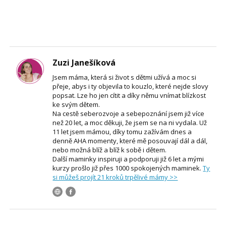
Zuzi Janešíková
Jsem máma, která si život s dětmi užívá a moc si
přeje, abys i ty objevila to kouzlo, které nejde slovy
popsat. Lze ho jen cítit a díky němu vnímat blízkost
ke svým dětem.
Na cestě seberozvoje a sebepoznání jsem již více
než 20 let, a moc děkuji, že jsem se na ni vydala. Už
11 let jsem mámou, díky tomu zažívám dnes a
denně AHA momenty, které mě posouvají dál a dál,
nebo možná blíž a blíž k sobě i dětem.
Další maminky inspiruji a podporuji již 6 let a mými
kurzy prošlo již přes 1000 spokojených maminek.
Ty
si můžeš projít 21 kroků trpělivé mámy >>