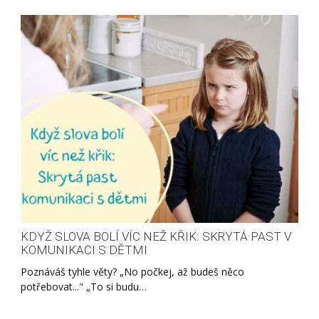
KDYŽ SLOVA BOLÍ VÍC NEŽ KŘIK: SKRYTÁ PAST V
KOMUNIKACI S DĚTMI
Poznáváš tyhle věty? „No počkej, až budeš něco
potřebovat..." „To si budu…