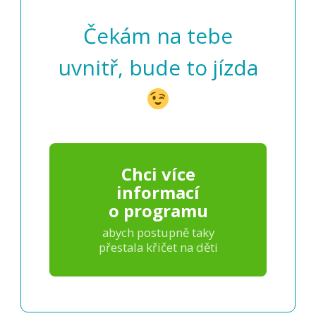
Čekám na tebe
uvnitř, bude to jízda
Chci více
informací
o programu
abych postupně taky
přestala křičet na děti