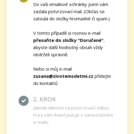
Do vaši emailové schránky jsem vám
zaslala potvrzovací mail. (Občas se
zatoulá do složky hromadné či spam.)
V tomto případě si rovnou e-mail
přesuňte do složky "Doručené"
,
abyste další hodnotný obsah vždy
obdrželi správně.
Nebo si můj e-mail
zuzana@zivotemsdetmi.cz
přidejte
do kontaktů
2. KROK
Jakmile kliknete na potvrzovací odkaz,
hra k vám ihned putuje v samostatném
e-mailu.