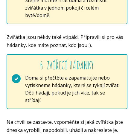
Stejně můžete hrát doma a rozmístit
zvířátka v jednom pokoji či celém
bytě/domě.
Zvířátka jsou někdy také vtipálci. Připravili si pro vás
hádanky, kde máte poznat, kdo jsou :).
6. ZVÍŘECÍ HÁDANKY
Doma si přečtěte a zapamatujte nebo
vytiskneme hádanky, které se týkají zvířat.
Děti hádají, pokud je jich více, tak se
střídají.
Na chvíli se zastavte, vzpoměňte si jaká zvířátka jste
dneska vyrobili, napodobili, uhádli a nakreslete je.