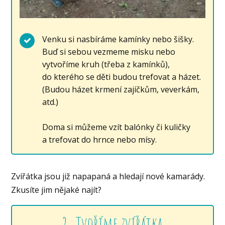
Venku si nasbíráme kamínky nebo šišky.
Buď si sebou vezmeme misku nebo
vytvoříme kruh (třeba z kamínků),
do kterého se děti budou trefovat a házet.
(Budou házet krmení zajíčkům, veverkám,
atd.)
Doma si můžeme vzít balónky či kuličky
a trefovat do hrnce nebo mísy.
Zvířátka jsou již napapaná a hledají nové kamarády.
Zkusíte jim nějaké najít?
2. Tvoříme zvířátka