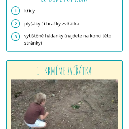
křídy
1
plyšáky či hračky zvířátka
2
vytištěné hádanky (najdete na konci této
3
stránky)
1. KRMÍME ZVÍŘÁTKA