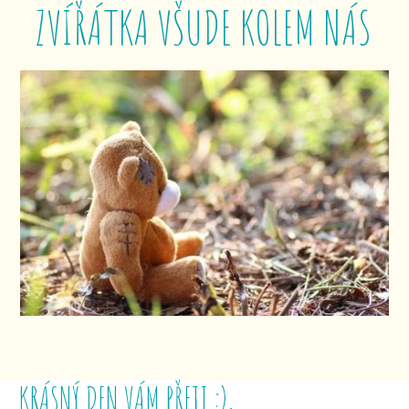
ZVÍŘÁTKA VŠUDE KOLEM NÁS
KRÁSNÝ DEN VÁM PŘEJI :),