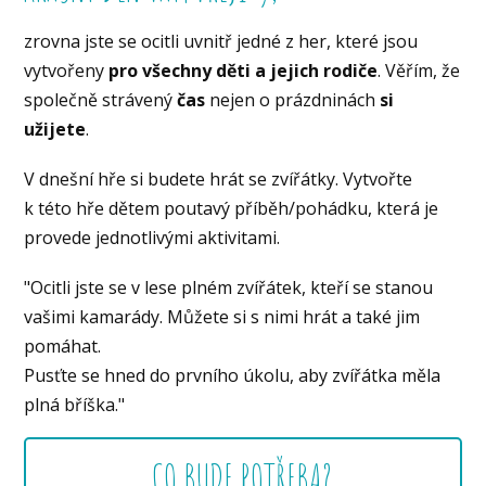
zrovna jste se ocitli uvnitř jedné z her, které jsou
vytvořeny
pro všechny děti a jejich rodiče
. Věřím, že
společně strávený
čas
nejen o prázdninách
si
užijete
.
V dnešní hře si budete hrát se zvířátky. Vytvořte
k této hře dětem poutavý příběh/pohádku, která je
provede jednotlivými aktivitami.
"Ocitli jste se v lese plném zvířátek, kteří se stanou
vašimi kamarády. Můžete si s nimi hrát a také jim
pomáhat.
Pusťte se hned do prvního úkolu, aby zvířátka měla
plná bříška."
CO BUDE POTŘEBA?