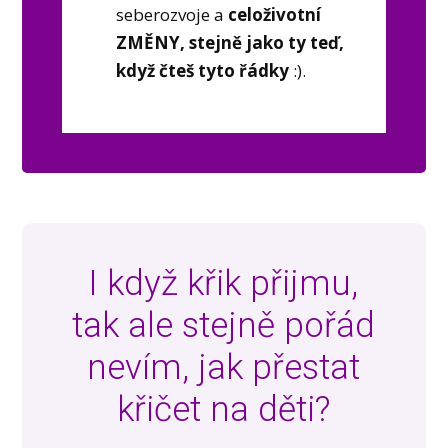
seberozvoje a
celoživotní
ZMĚNY, stejně jako ty teď,
když čteš tyto řádky
:).
I když křik přijmu,
tak ale stejně pořád
nevím, jak přestat
křičet na děti?