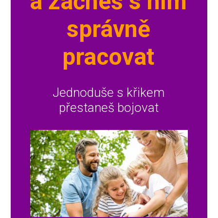
a začneš s ním
správně
pracovat
Jednoduše s křikem
přestaneš bojovat