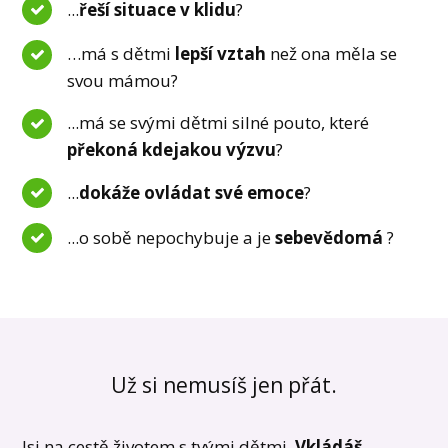
...
řeší situace v klidu
?
…má s dětmi
lepší vztah
než ona měla se
svou mámou?
...má se svými dětmi silné pouto, které
překoná kdejakou výzvu
?
...
dokáže ovládat své emoce
?
...o sobě nepochybuje a je
sebevědomá
?
Už si nemusíš jen přát.
Jsi na cestě životem s tvými dětmi.
Vkládáš