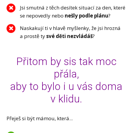
Jsi smutná z těch desítek situací za den, které
se nepovedly nebo
nešly podle plánu
?
Naskakují ti v hlavě myšlenky, že jsi hrozná
a prostě ty
své děti nezvládáš
?
Přitom by sis tak moc
přála,
aby to bylo i u vás doma
v klidu.
Přeješ si být mámou, která...