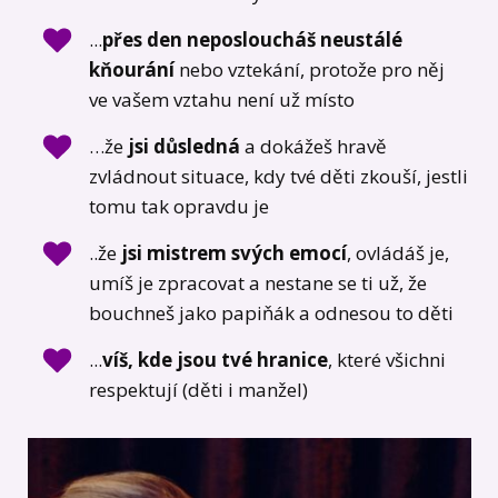
...
přes den neposloucháš neustálé
kňourání
nebo vztekání, protože pro něj
ve vašem vztahu není už místo
…že
jsi důsledná
a dokážeš hravě
zvládnout situace, kdy tvé děti zkouší, jestli
tomu tak opravdu je
..že
jsi mistrem svých emocí
, ovládáš je,
umíš je zpracovat a nestane se ti už, že
bouchneš jako papiňák a odnesou to děti
...
víš, kde jsou tvé hranice
, které všichni
respektují (děti i manžel)