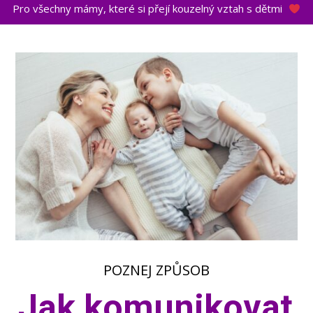
Pro všechny mámy, které si přejí kouzelný vztah s dětmi
POZNEJ ZPŮSOB
Jak komunikovat