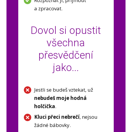
Rozpoznat ji, přijmout
a zpracovat.
Dovol si opustit
všechna
přesvědčení
jako...
Jestli se budeš vztekat, už
nebudeš moje hodná
holčička
.
Kluci přeci nebrečí
, nejsou
žádné bábovky.