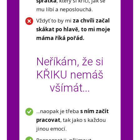
spratka
, který si křičí, jak se
mu líbí a neposlouchá.
Vždyť to by mi
za chvíli začal
skákat po hlavě, to mi moje
máma říká pořád.
Neříkám, že si
KŘIKU nemáš
všímát...
...naopak je třeba
s ním začít
pracovat
, tak jako s každou
jinou emocí.