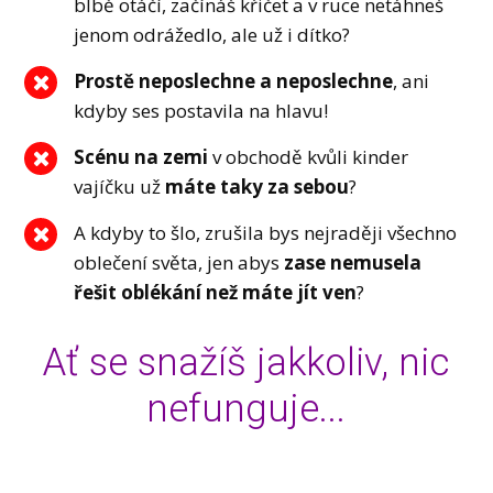
blbě otáčí, začínáš křičet a v ruce netáhneš
jenom odrážedlo, ale už i dítko?
Prostě neposlechne a neposlechne
, ani
kdyby ses postavila na hlavu!
Scénu na zemi
v obchodě kvůli kinder
vajíčku už
máte taky za sebou
?
A kdyby to šlo, zrušila bys nejraději všechno
oblečení světa, jen abys
zase nemusela
řešit oblékání než máte jít ven
?
Ať se snažíš jakkoliv, nic
nefunguje...