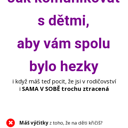
s dětmi,
aby vám spolu
bylo hezky
i když máš teď pocit, že jsi v rodičovství
i
SAMA V SOBĚ trochu ztracená
Máš výčitky
z toho, že na děti křičíš?