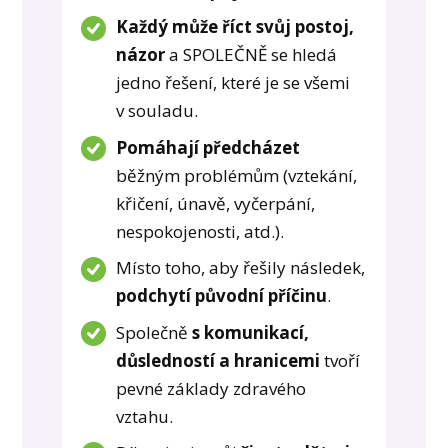
Každý může říct svůj postoj,
názor
a SPOLEČNĚ se hledá
jedno řešení, které je se všemi
v souladu.
Pomáhají předcházet
běžným problémům (vztekání,
křičení, únavě, vyčerpání,
nespokojenosti, atd.).
Místo toho, aby řešily následek,
podchytí původní příčinu
.
Společně
s komunikací,
důsledností a hranicemi
tvoří
pevné základy zdravého
vztahu.