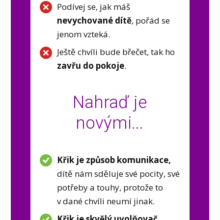
Podívej se, jak máš
nevychované dítě
, pořád se
jenom vzteká.
Ještě chvíli bude břečet, tak ho
zavřu do pokoje
.
Nahraď je
novými...
Křik je způsob komunikace,
dítě nám sděluje své pocity, své
potřeby a touhy, protože to
v dané chvíli neumí jinak.
Křik je skvělý uvolňovač