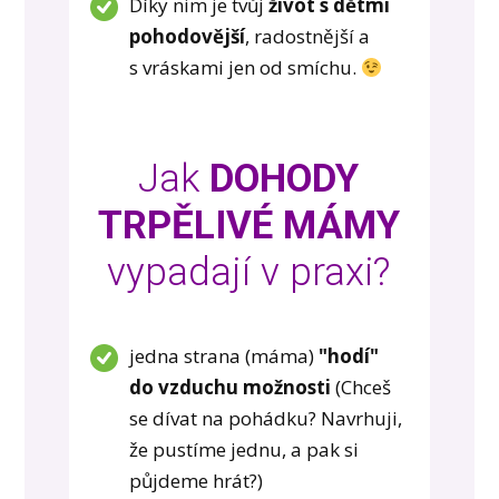
Díky nim je tvůj
život s dětmi
pohodovější
, radostnější
a
s vráskami jen od smíchu.
Jak
DOHODY
TRPĚLIVÉ MÁMY
vypadají v praxi?
jedna strana (máma)
"hodí"
do vzduchu možnosti
(Chceš
se dívat na pohádku? Navrhuji,
že pustíme jednu, a pak si
půjdeme hrát?)