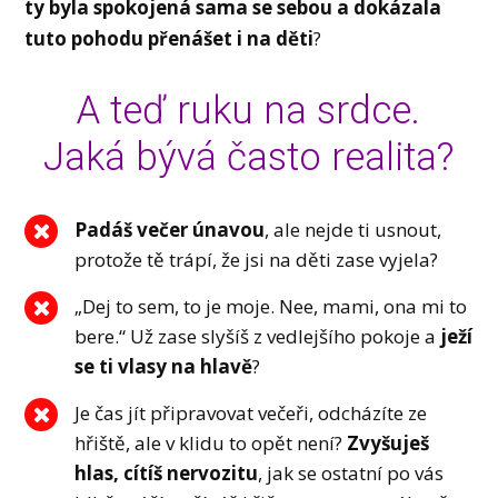
ty byla spokojená sama se sebou a dokázala
tuto pohodu přenášet i na děti
?
A teď ruku na srdce.
Jaká bývá často realita?
Padáš večer únavou
, ale nejde ti usnout,
protože tě trápí, že jsi na děti zase vyjela?
„Dej to sem, to je moje. Nee, mami, ona mi to
bere.“ Už zase slyšíš z vedlejšího pokoje a
ježí
se ti vlasy na hlavě
?
Je čas jít připravovat večeři, odcházíte ze
hřiště, ale v klidu to opět není?
Zvyšuješ
hlas, cítíš nervozitu
, jak se ostatní po vás