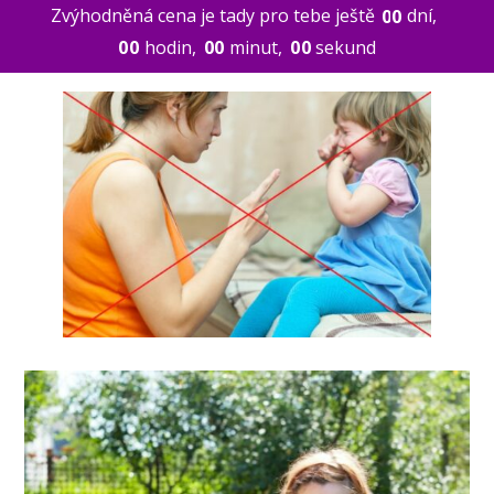
Zvýhodněná cena je tady pro tebe ještě
dní
0
0
0
0
hodin
0
0
minut
0
0
sekund