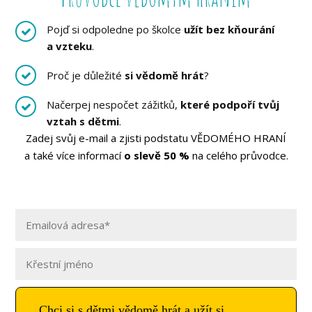
Pojď si odpoledne po školce
užít bez kňourání
a vzteku
.
Proč je důležité
si vědomě hrát
?
Načerpej nespočet zážitků,
které podpoří tvůj
vztah s dětmi
.
Zadej svůj e-mail a zjisti podstatu VĚDOMÉHO HRANÍ
a také více informací
o slevě 50 %
na celého průvodce.
Chci si s dětmi vědomě hrát a užít si