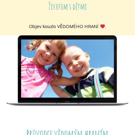
Životem s dětmi
Objev kouzlo VĚDOMÉHO HRANÍ
.
Průvodce vědomým hraním