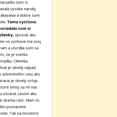
zacuatku som si
avala vysoke naroky
cakavania a dobre som
bila.
Tema vystizna.
oriadala som si
lienky,
sposob ako
me vo vychove ma svoj
nam a utvrdila som sa
om, ze je vsetko
oriadku. Okienka
hval je skvely napad.
o adventneho casu ako
iracia je skvely vstup.
ktore temy sa mi viac
u otvarat casom ako
e dcerka rast. Mam to
tko poznacene
osite. Tak sa mozem.k