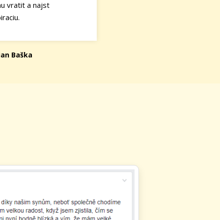
u vratit a najst
iraciu.
ian Baška