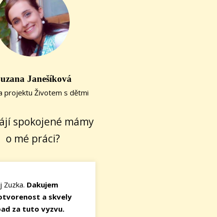
uzana Janešíková
a projektu Životem s dětmi
kájí spokojené mámy
o mé práci?
j Zuzka.
Dakujem
otvorenost a skvely
ad za tuto vyzvu.