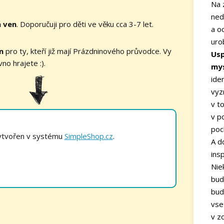
Na 
ned
a ven
. Doporučuji pro děti ve věku cca 3-7 let.
a o
uro
n
pro ty, kteří již mají Prázdninového průvodce. Vy
Usp
vno hrajete :).
mys
ide
vyz
v t
v p
poc
vytvořen v systému
SimpleShop.cz
.
A d
insp
Nie
bud
bud
vse
v z