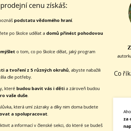
prodejní cenu získáš:
 poznáš
podstatu vědomého hraní
.
žete po školce udělat a
domů přinést pohodovou
Z
emýšlet
o tom, co po školce dělat, jaký program
autork
ti a tvoření z 5 různých okruhů
, abyste nabažili
Co ří
ěla dle potřeby.
ty, které
budou bavit vás i děti
a zároveň budou
ro vaše duše
.
lůvka, která umí zázraky a díky nim doma budete
Aho
ovat a spolupracovat
.
za 
ktivit a informací v členské sekci, do které se budeš
nap