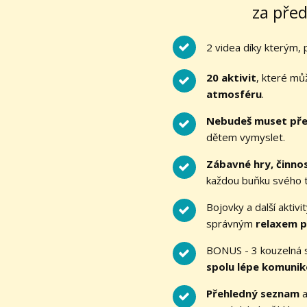
za před
2 videa díky kterým,
20 aktivit
, které mů
atmosféru
.
Nebudeš muset př
dětem vymyslet.
Zábavné hry, činnos
každou buňku svého t
Bojovky a další aktivi
správným
relaxem p
BONUS - 3 kouzelná s
spolu lépe komunik
Přehledný seznam
a