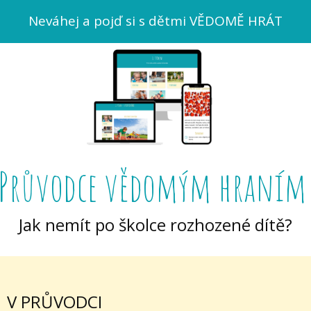
Neváhej a pojď si s dětmi VĚDOMĚ HRÁT
Průvodce vědomým hraní
Jak nemít po školce rozhozené dítě?
V PRŮVODCI