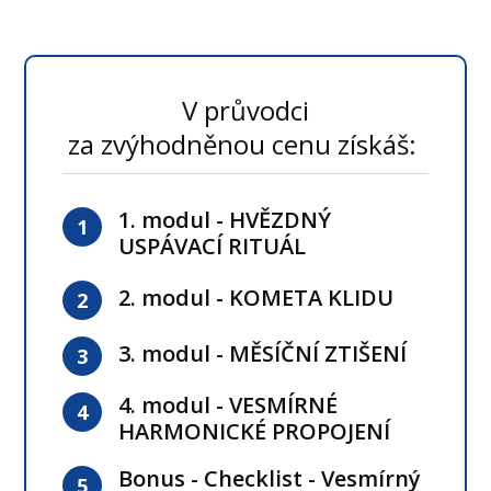
V průvodci
za zvýhodněnou cenu získáš:
1. modul - HVĚZDNÝ
1
USPÁVACÍ RITUÁL
2. modul - KOMETA KLIDU
2
3. modul - MĚSÍČNÍ ZTIŠENÍ
3
4. modul - VESMÍRNÉ
4
HARMONICKÉ PROPOJENÍ
Bonus - Checklist - Vesmírný
5