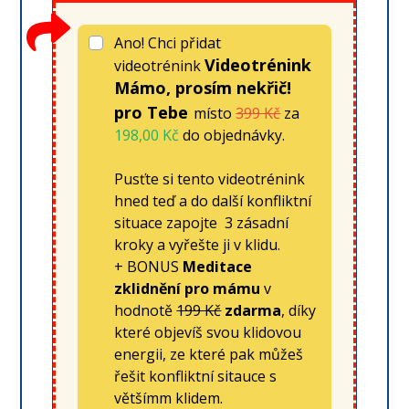
Ano! Chci přidat
Videotrénink
videotrénink
Mámo, prosím nekřič!
pro Tebe
místo
399 Kč
za
198,00 Kč
do objednávky.
Pusťte si tento videotrénink
hned teď a do další konfliktní
situace zapojte 3 zásadní
kroky a vyřešte ji v klidu.
+ BONUS
Meditace
zklidnění pro mámu
v
hodnotě
199 Kč
zdarma
, díky
které objevíš svou klidovou
energii, ze které pak můžeš
řešit konfliktní sitauce s
většímm klidem.