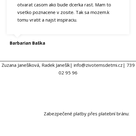
otvarat casom ako bude dcerka rast. Mam to
vsetko poznacene v zosite. Tak sa mozem.k
tomu vratit a najst inspiraciu.
Barbarian Baška
Zuzana Janešíková, Radek Janešík| info@zivotemsdetmi.cz| 739
02 95 96
Zabezpečené platby přes platební bránu: