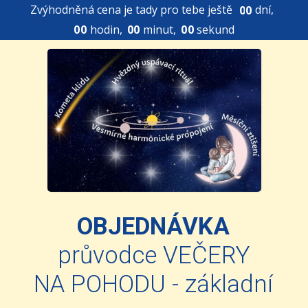
Zvýhodněná cena je tady pro tebe ještě
dní
0
0
0
0
hodin
0
0
minut
0
0
sekund
OBJEDNÁVKA
průvodce VEČERY
NA POHODU - základní