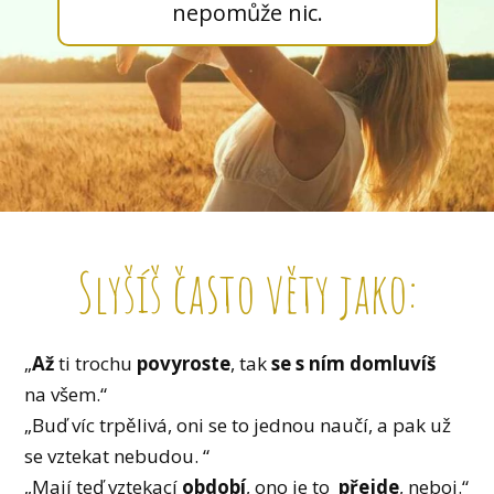
nepomůže nic.
Slyšíš často věty jako:
„
Až
ti trochu
povyroste
, tak
se s ním domluvíš
na všem.“
„Buď víc trpělivá, oni se to jednou naučí, a pak už
se vztekat nebudou. “
„Mají teď vztekací
období
, ono je to
přejde
, neboj.“