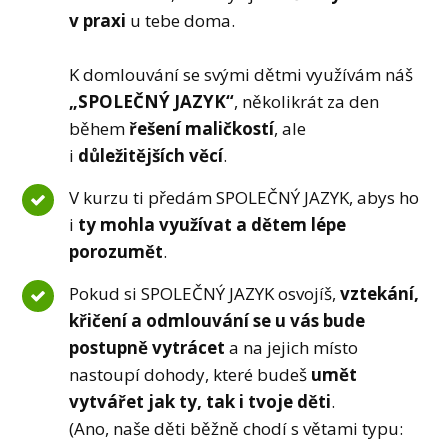
v praxi
u tebe doma.
K domlouvání se svými dětmi využívám náš
„SPOLEČNÝ JAZYK“
, několikrát za den
během
řešení maličkostí
, ale
i
důležitějších věcí
.
V kurzu ti předám SPOLEČNÝ JAZYK, abys ho
i
ty mohla využívat a dětem lépe
porozumět
.
Pokud si SPOLEČNÝ JAZYK osvojíš,
vztekání,
křičení a odmlouvání se u vás bude
postupně vytrácet
a na jejich místo
nastoupí dohody, které budeš
umět
vytvářet jak ty, tak i tvoje děti
.
(Ano, naše děti běžně chodí s větami typu: