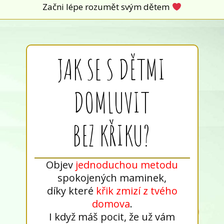
Začni lépe rozumět svým dětem
JAK SE S DĚTMI
DOMLUVIT
BEZ KŘIKU?
Objev
jednoduchou metodu
spokojených maminek,
díky které
křik zmizí z tvého
domova
.
I když máš pocit, že už vám