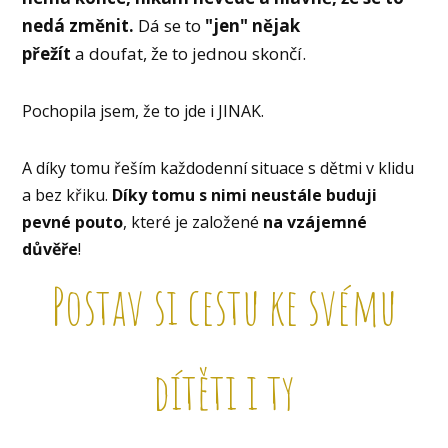
nedá změnit.
Dá se to
"jen" nějak
přežít
a doufat, že to jednou skončí.
Pochopila jsem, že to jde i JINAK.
A díky tomu řeším každodenní situace s dětmi v klidu
a bez křiku.
Díky tomu s nimi neustále buduji
pevné pouto
, které je založené
na vzájemné
důvěře
!
Postav si cestu ke svému
dítěti i ty