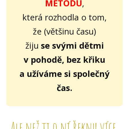
METODU
,
která rozhodla o tom,
že (většinu času)
žiju
se svými dětmi
v pohodě, bez křiku
a užíváme si společný
čas.
Ale než ti o ní řeknu více,