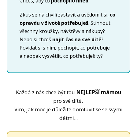
Chceš, aby to
pochopilo hned
.
Zkus se na chvíli zastavit a uvědomit si,
co
opravdu v životě potřebuješ
. Stihnout
všechny kroužky, návštěvy a nákupy?
Nebo si chceš
najít čas na své dítě
?
Povídat si s ním, pochopit, co potřebuje
a naopak vysvětlit, co potřebuješ ty?
Každá z nás chce být tou
NEJLEPŠÍ mámou
pro své dítě.
Vím, jak moc je důležité domluvit se se svými
dětmi...