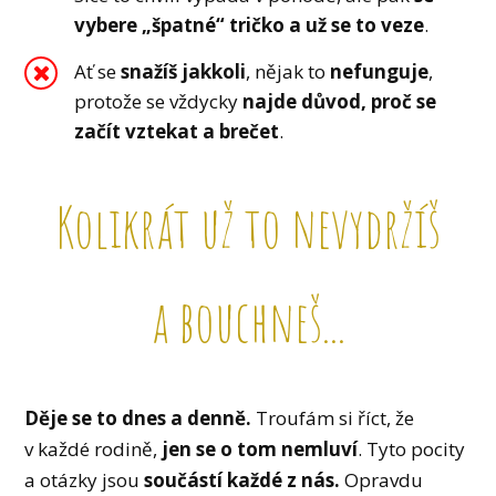
vybere „špatné“ tričko a už se to veze
.
Ať se
snažíš jakkoli
, nějak to
nefunguje
,
protože se vždycky
najde důvod, proč se
začít vztekat a brečet
.
Kolikrát už to nevydržíš
a bouchneš...
Děje se to dnes a denně.
Troufám si říct, že
v každé rodině,
jen se o tom nemluví
. Tyto pocity
a otázky jsou
součástí každé z nás.
Opravdu