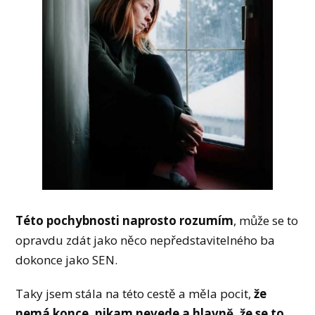
Této pochybnosti naprosto rozumím
, může se to
opravdu zdát jako něco nepředstavitelného ba
dokonce jako SEN.
Taky jsem stála na této cestě a měla pocit,
že
nemá konce, nikam nevede a hlavně, že se to