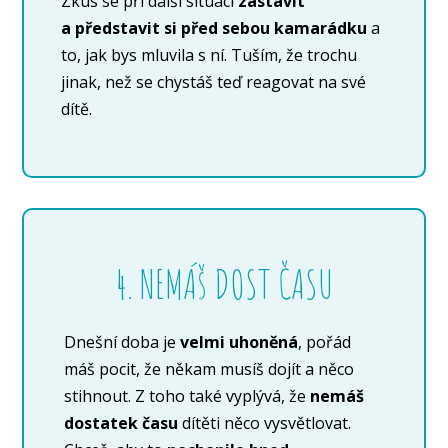
Zkus se při další situaci
zastavit
a představit si před sebou kamarádku
a
to, jak bys mluvila s ní. Tuším, že trochu
jinak, než se chystáš teď reagovat na své
dítě.
4. NEMÁš DOST ČASU
Dnešní doba je
velmi uhoněná
, pořád
máš pocit, že někam musíš dojít a něco
stihnout. Z toho také vyplývá, že
nemáš
dostatek času
dítěti něco vysvětlovat.