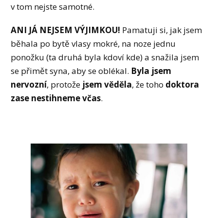
v tom nejste samotné.
ANI JÁ NEJSEM VÝJIMKOU!
Pamatuji si, jak jsem
běhala po bytě vlasy mokré, na noze jednu
ponožku (ta druhá byla kdoví kde) a snažila jsem
se přimět syna, aby se oblékal.
Byla jsem
nervozní
, protože
jsem věděla
, že toho
doktora
zase nestihneme včas
.