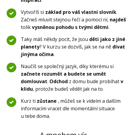
inspirací
.
Vytvoříš si
základ pro váš vlastní slovník
.
Začneš mluvit stejnou řečí a pomocí ní,
najdeš
tolik
vysněnou pohodu s tvými dětmi
.
Taky máš někdy pocit, že jsou
děti jako z jiné
planety
? V kurzu se dozvíš, jak se na ně
dívat
jinýma očima
.
Naučíš se společný jazyk, díky kterému si
začnete rozumět a budete se umět
domlouvat
.
Odchod
z domu bude probíhat
v
klidu
, protože budeš vědět jak na to.
Kurz ti
zůstane
, můžeš se k videím a dalším
informacím vracet dle momentální situace
u tebe doma.
A mnohem víc ...