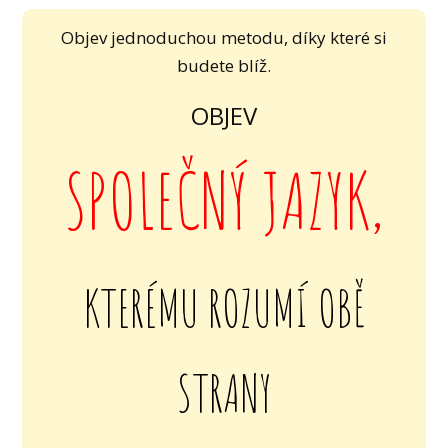
Objev jednoduchou metodu, díky které si
budete blíž.
OBJEV
SPOLEČNÝ JAZYK,
KTERÉMU ROZUMÍ OBĚ
STRANY