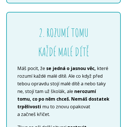
2. ROZUMÍ TOMU
KAŽDÉ MALÉ DÍTĚ
Máš pocit, že
se jedná o jasnou věc,
které
rozumí každé malé dítě. Ale co když před
tebou opravdu stojí malé dítě a nebo taky
ne, stojí tam už školák, ale
nerozumí
tomu, co po něm chceš. Nemáš dostatek
trpělivosti
mu to znovu opakovat
a začneš křičet.