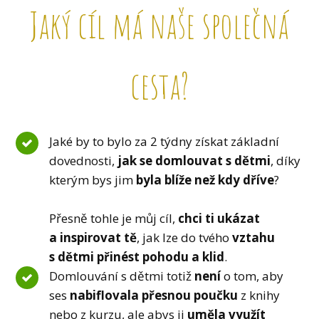
Jaký cíl má naše společná
cesta?
Jaké by to bylo za 2 týdny získat základní
dovednosti,
jak se domlouvat s dětmi
, díky
kterým bys jim
byla blíže než kdy dříve
?
Přesně tohle je můj cíl,
chci ti ukázat
a inspirovat tě
, jak lze do tvého
vztahu
s dětmi přinést pohodu a klid
.
Domlouvání s dětmi totiž
není
o tom, aby
ses
nabiflovala přesnou poučku
z knihy
nebo z kurzu, ale abys ji
uměla využít