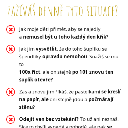
zažíváš denně tyto situace?
Jak moje děti přimět, aby se najedly
a
nemusel být u toho každý den křik
?
Jak jim
vysvětlit
, že do toho šuplíku se
špendlíky
opravdu nemohou
. Snažíš se mu
to
100x říct
, ale on stejně
po 101 znovu ten
šuplík otevře?
Zas a znovu jim říkáš, že pastelkami
se kreslí
na papír
,
ale
oni stejně jdou a
počmárají
stěnu
?
Odejít ven bez vztekání?
To už ani neznáš.
Sice to chvíli vypadá v pohodě, ale pak
se