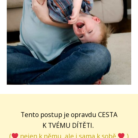
Tento postup je opravdu CESTA
K TVÉMU DÍTĚTI.
(
nejen k němu, ale i sama k sobě
)