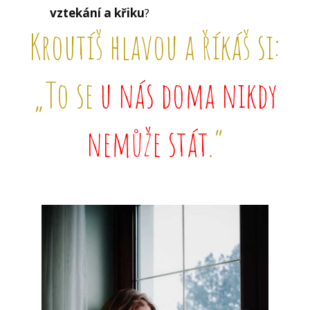
vztekání a křiku
?
Kroutíš hlavou a říkáš si:
„To se
u nás doma nikdy
nemůže stát
.“