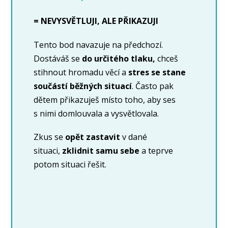
= NEVYSVĚTLUJI, ALE PŘIKAZUJI
Tento bod navazuje na předchozí.
Dostáváš se
do určitého tlaku,
chceš
stihnout hromadu věcí a
stres se stane
součástí běžných situací
. Často pak
dětem přikazuješ místo toho, aby ses
s nimi domlouvala a vysvětlovala.
Zkus se
opět zastavit
v dané
situaci,
zklidnit samu sebe
a teprve
potom situaci řešit.