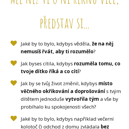
představ si...
Jaké by to bylo, kdybys věděla,
že na něj
nemusíš řvát, aby ti rozumělo
?
Jak byses cítila, kdybys
rozuměla tomu, co
tvoje dítko říká a co cítí
?
Jak by se tvůj život změnil, kdybys
místo
věčného okřikování a doprošování
s tvým
dítětem jednoduše
vytvořila tým
a vše by
probíhalo ku spokojenosti všech?
Jaké by to bylo, kdybys například večerní
kolotoč či odchod z domu zvládala
bez