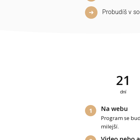
Probudíš v 
21
dní
Na webu
1
Program se bude
milejší.
Video nebo 