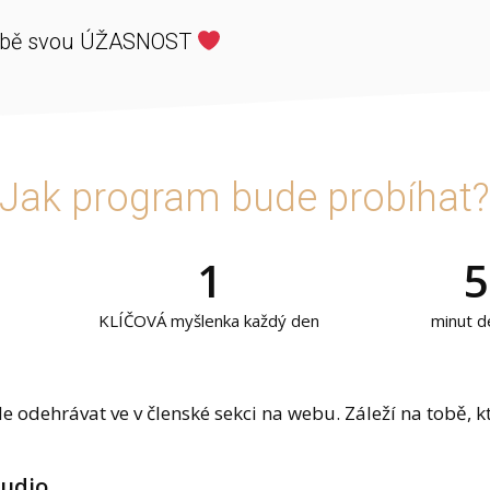
sobě svou ÚŽASNOST
Jak program bude probíhat?
1
5
KLÍČOVÁ myšlenka každý den
minut d
 odehrávat ve v členské sekci na webu. Záleží na tobě, kte
audio