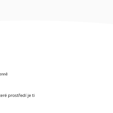
enně
ré prostředí je ti