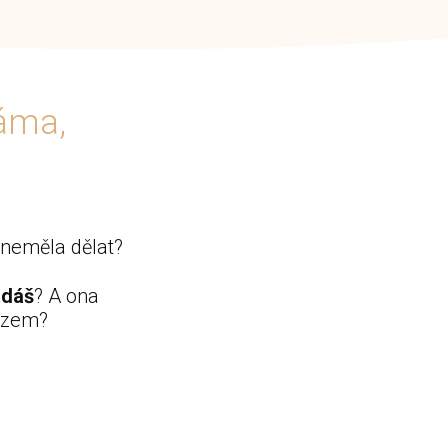
máma,
o neměla dělat?
ádáš
? A ona
 zem?