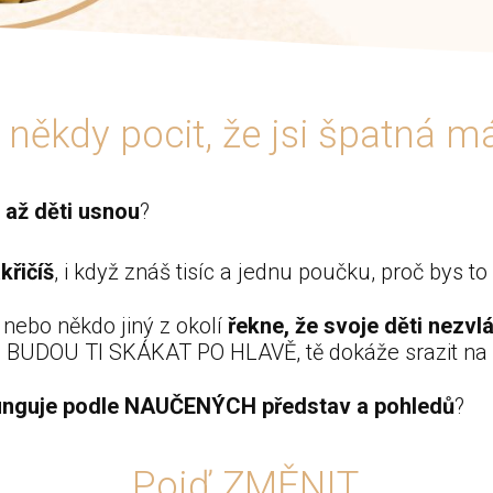
někdy pocit, že jsi špatná 
, až děti usnou
?
křičíš
, i když znáš tisíc a jednu poučku, proč bys t
 nebo někdo jiný z okolí
řekne, že svoje děti nezvl
a BUDOU TI SKÁKAT PO HLAVĚ, tě dokáže srazit na
unguje podle NAUČENÝCH představ a pohledů
?
Pojď ZMĚNIT