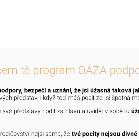
čem tě program OÁZA podpo
podpory, bezpečí a uznání, že jsi úžasná taková ja
tvých představ, i když teď máš pocit ze jsi špatná 
 své představy hodit za hlavu a uvidět v sobě tu
úž
 rodičovství nejsi sama, že
tvé pocity nejsou divné