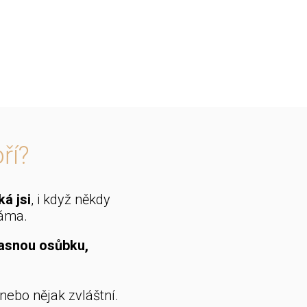
ří?
ká jsi
, i když někdy
máma.
asnou osůbku,
nebo nějak zvláštní.