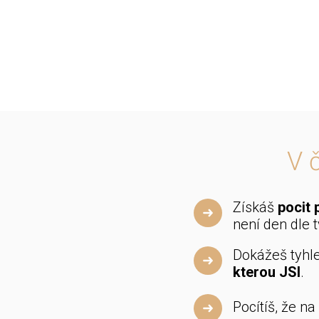
V 
Získáš
pocit 
není den dle 
Dokážeš tyhle
kterou JSI
.
Pocítíš, že na