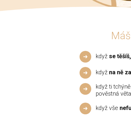
Máš 
když
se těšíš
když
na ně za
když ti tchýně
pověstná vět
když vše
nef