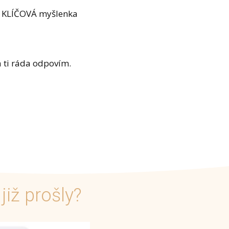
 1 KLÍČOVÁ myšlenka
á ti ráda odpovím.
již prošly?