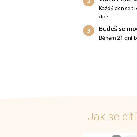
2
Každý den se ti
dne.
Budeš se moc
3
Během 21 dní bu
Jak se cít