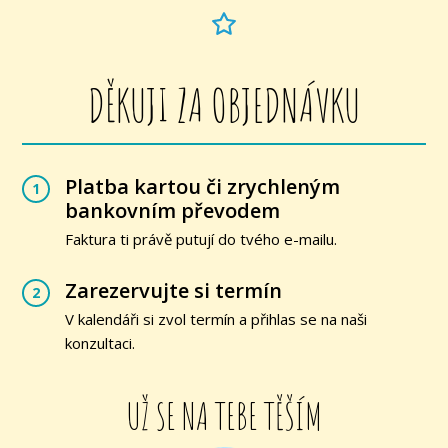
DĚKUJI ZA OBJEDNÁVKU
Platba kartou či zrychleným
1
bankovním převodem
Faktura ti právě putují do tvého e-mailu.
Zarezervujte si termín
2
V kalendáři si zvol termín a přihlas se na naši
konzultaci.
UŽ SE NA TEBE TĚŠÍM