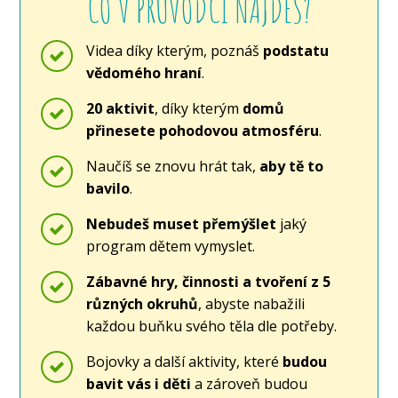
CO V PRŮVODCI NAJDEŠ?
Videa díky kterým, poznáš
podstatu
vědomého hraní
.
20 aktivit
, díky kterým
domů
přinesete pohodovou atmosféru
.
Naučíš se znovu hrát tak,
aby tě to
bavilo
.
Nebudeš muset přemýšlet
jaký
program dětem vymyslet.
Zábavné hry, činnosti a tvoření z 5
různých okruhů
, abyste nabažili
každou buňku svého těla dle potřeby.
Bojovky a další aktivity, které
budou
bavit vás i děti
a zároveň budou