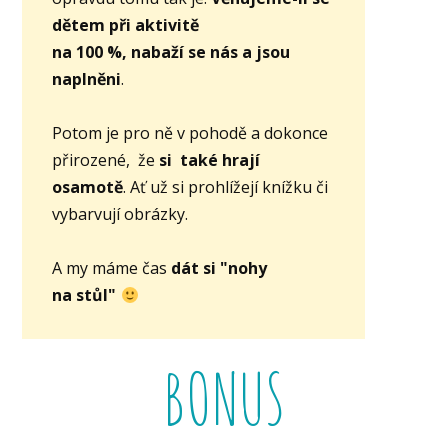
dětem při aktivitě
na 100 %, nabaží se nás a jsou
naplněni
.
Potom je pro ně v pohodě a dokonce
přirozené, že
si také hrají
osamotě
. Ať už si prohlížejí knížku či
vybarvují obrázky.
A my máme čas
dát si "nohy
na stůl"
BONUS