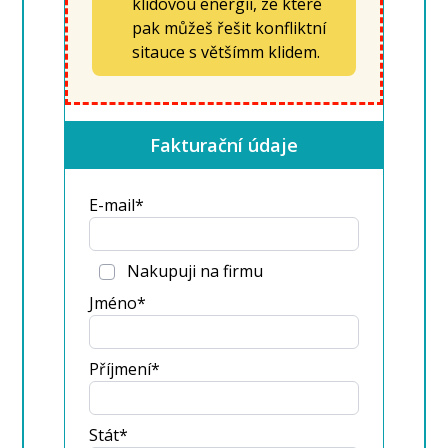
klidovou energii, ze které
pak můžeš řešit konfliktní
sitauce s většímm klidem.
Fakturační údaje
E-mail*
Nakupuji na firmu
Jméno*
Příjmení*
Stát*