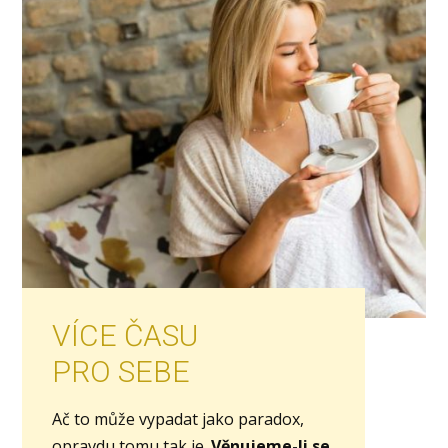
VÍCE ČASU
PRO SEBE
Ač to může vypadat jako paradox,
opravdu tomu tak je.
Věnujeme-li se