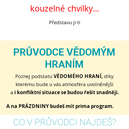
kouzelné chvilky...
Představu ji ti
PRŮVODCE VĚDOMÝM
HRANÍM
Poznej podstatu
VĚDOMÉHO HRANÍ,
díky
kterému bude u vás atmosféra uvolněnější
a
i konfliktní situace se budou řešit snadněji.
A na PRÁZDNINY budeš mít prima program.
CO V PRŮVODCI NAJDEŠ?