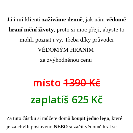
Já i mí klienti
zažíváme denně
, jak nám
vědomé
hraní mění životy
, proto si moc přeji, abyste to
mohli poznat i vy. Třeba díky průvodci
VĚDOMÝM HRANÍM
za zvýhodněnou cenu
místo
1390
Kč
zaplatíš 625 Kč
Za tuto částku si můžete domů
koupit jedno lego
, které
je za chvíli postaveno
NEBO
si začít vědomě hrát se