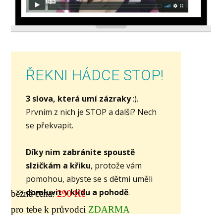
ŘEKNI HÁDCE STOP!
3 slova, která umí zázraky
:).
Prvním z nich je STOP a další? Nech
se překvapit.
Díky nim zabránite spoustě
slzičkám a křiku
, protože vám
pomohou, abyste se s dětmi uměli
domluvit v klidu a pohodě
.
běžná cena:
290 Kč
pro tebe k průvodci
ZDARMA