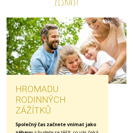
ZÍSKÁŠ?
HROMADU
RODINNÝCH
ZÁŽÍTKŮ
Společný čas začnete vnímat jako
zábavu
a budete se těšít, co vás čeká