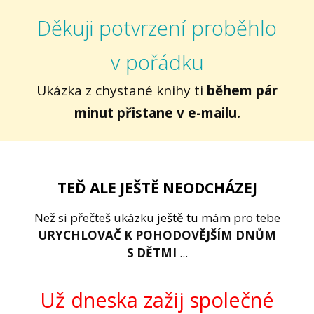
Děkuji potvrzení proběhlo
v pořádku
Ukázka z chystané knihy ti
během pár
minut přistane v e-mailu.
TEĎ ALE JEŠTĚ NEODCHÁZEJ
Než si přečteš ukázku
j
eště tu
mám pro tebe
URYCHLOVAČ K POHODOVĚJŠÍM DNŮM
S DĚTMI
...
Už dneska zažij společné