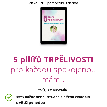
Získej PDF pomocníka zdarma
5 pilířů TRPĚLIVOSTI
pro každou spokojenou
mámu
TVŮJ POMOCNÍK,
abys
každodenní situace s dětmi zvládala
s větši pohodou
.