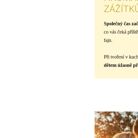
ZÁŽÍTK
Společný čas za
co vás čeká příšt
fajn.
Při tvoření v kuc
dětem úžasně při