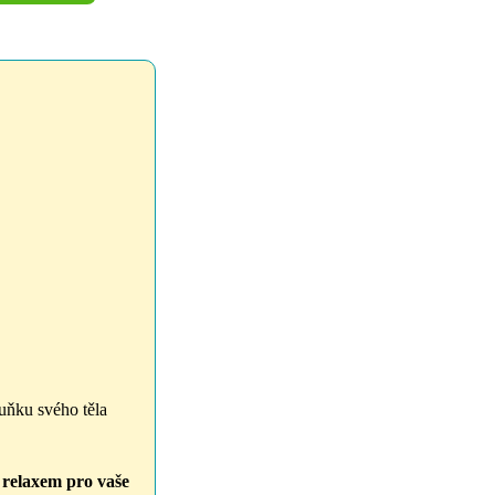
buňku svého těla
m
relaxem pro vaše