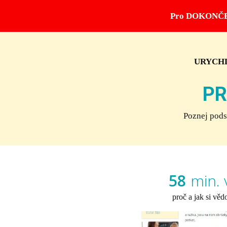
Pro DOKONČE
URYCHL
PR
Poznej pods
58
min. 
proč a jak si věd