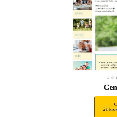
Cen
C
21 kr