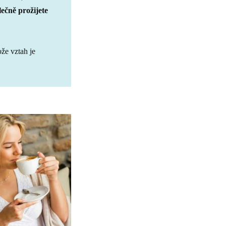
lečně prožijete
ože vztah je