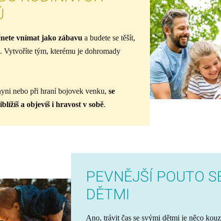
Ů
čnete vnímat jako zábavu
a budete se těšít,
ě. Vytvoříte tým, kterému je dohromady
hyni nebo při hraní bojovek venku,
se
blížíš a objevíš i hravost v sobě
.
PEVNĚJŠÍ POUTO S
DĚTMI
Ano, trávit čas se svými dětmi je něco kouz