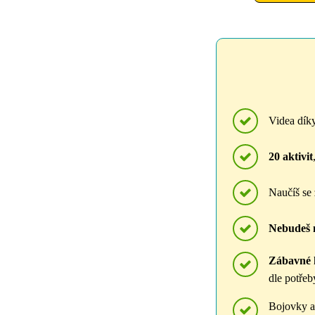
Videa dík
20 aktivit
Naučíš se 
Nebudeš 
Zábavné h
dle potřeb
Bojovky a 