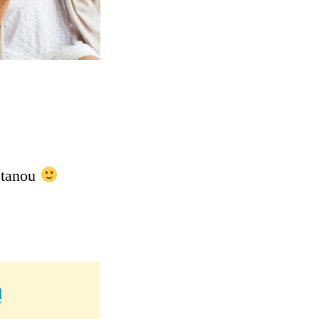
astanou
!