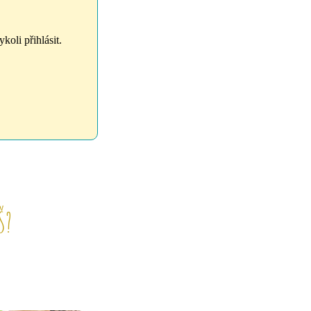
koli přihlásit.
Š?