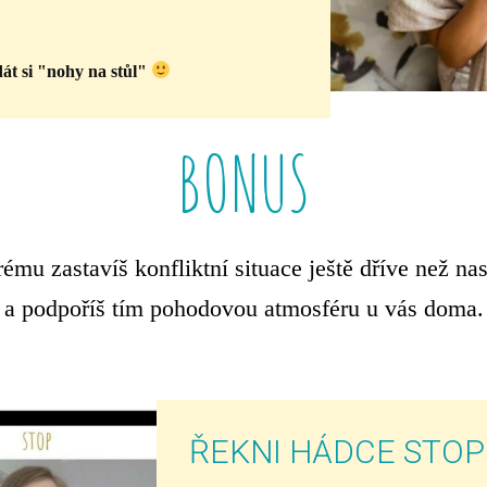
dát si "nohy na stůl"
BONUS
ému zastavíš konfliktní situace ještě dříve než n
a podpoříš tím pohodovou atmosféru u vás doma.
ŘEKNI HÁDCE STOP