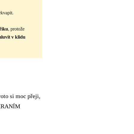
ekvapit.
řiku
, protože
luvit v klidu
roto si moc přeji,
M HRANÍM