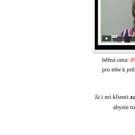
běžná cena:
2
pro tebe k pr
Já i mí klienti
z
abyste 