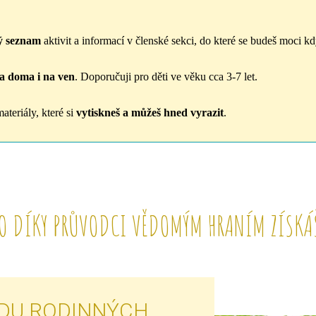
ý seznam
aktivit a informací v členské sekci, do které se budeš moci kdy
a doma i na ven
. Doporučuji pro děti ve věku cca 3-7 let.
ateriály, které si
vytiskneš a můžeš hned vyrazit
.
O DÍKY PRŮVODCI VĚDOMÝM HRANÍM ZÍSKÁ
DU RODINNÝCH