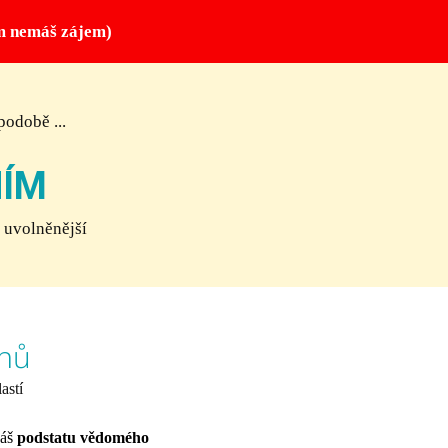
m nemáš zájem)
podobě ...
ÍM
 uvolněnější
hů
astí
náš
podstatu vědomého