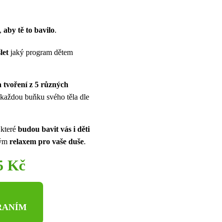
k,
aby tě to bavilo
.
let
jaký program dětem
a tvoření z 5 různých
i každou buňku svého těla dle
 které
budou bavit vás i děti
ným
relaxem pro vaše duše
.
5 Kč
RANÍM