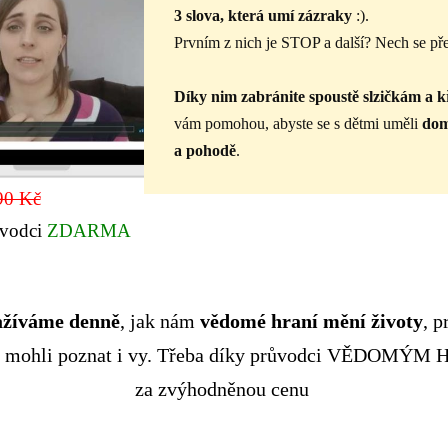
3 slova, která umí zázraky
:).
Prvním z nich je STOP a další? Nech se př
Díky nim zabránite spoustě slzičkám a k
vám pomohou, abyste se s dětmi uměli
dom
a pohodě
.
90 Kč
ůvodci
ZDARMA
ažíváme denně
, jak nám
vědomé hraní mění životy
, p
to mohli poznat i vy. Třeba díky průvodci VĚDOMÝ
za zvýhodněnou cenu