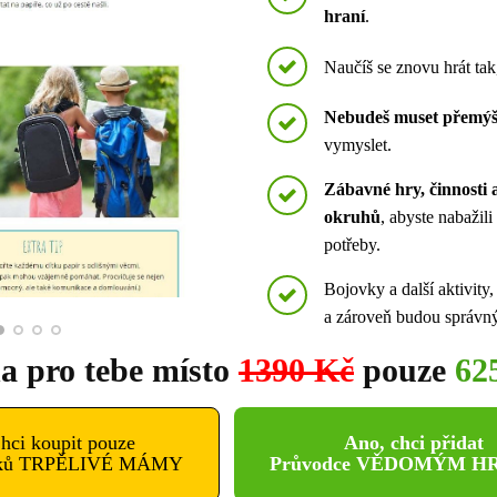
hraní
.
Naučíš se znovu hrát ta
Nebudeš muset přemýš
vymyslet.
Zábavné hry, činnosti 
okruhů
, abyste nabažil
potřeby.
Bojovky a další aktivity,
a zároveň budou správ
a pro tebe místo
1390 Kč
pouze
62
hci koupit pouze
Ano, chci přidat
oků TRPĚLIVÉ MÁMY
Průvodce VĚDOMÝM H