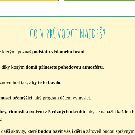
CO V PRŮVODCI NAJDEŠ?
y kterým, poznáš
podstatu vědomého hraní
.
, díky kterým
domů přinesete pohodovou atmosféru
.
znovu hrát tak,
aby tě to bavilo
.
muset přemýšlet
jaký program dětem vymyslet.
ry, činnosti a tvoření z 5 různých okruhů
, abyste nabažili každou 
y.
další aktivity, které
budou bavit vás i děti
a zároveň budou správný