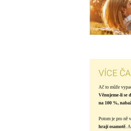
VÍCE Č
Ač to může vypad
Věnujeme-li se d
na 100 %, nabaží
Potom je pro ně 
hrají osamotě
. A