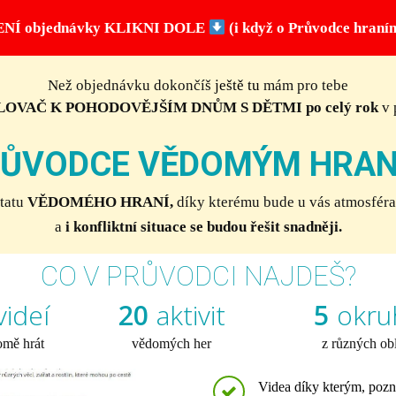
NÍ objednávky KLIKNI DOLE
(i když o Průvodce hraní
Než objednávku dokončíš
j
eště tu
mám pro tebe
OVAČ K POHODOVĚJŠÍM DNŮM S DĚTMI po celý rok
v 
ŮVODCE VĚDOMÝM HRAN
tatu
VĚDOMÉHO HRANÍ,
díky kterému bude u vás atmosféra
a
i konfliktní situace se budou řešit snadněji.
CO V PRŮVODCI NAJDEŠ?
videí
20
aktivit
5
okru
omě hrát
vědomých her
z různých obl
Videa díky kterým, poz