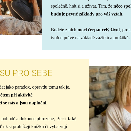
společně, hrát si a užívat. Tím, že
něco spo
buduje pevné základy pro váš vztah
.
Budete z nich
moci čerpat celý život
, prot
tvořen právě na základě zážitků a prožitků.
ASU PRO SEBE
at jako paradox, opravdu tomu tak je.
ětem při aktivitě
 se nás a jsou naplněni
.
v pohodě a dokonce přirozené, že
si také
ť už si prohlížejí knížku či vybarvují