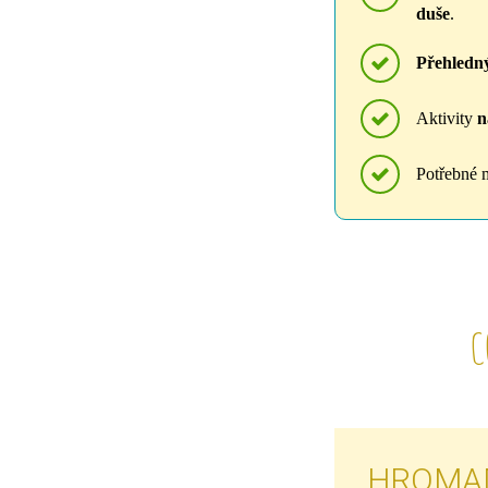
duše
.
Přehledn
Aktivity
n
Potřebné m
C
HROMA