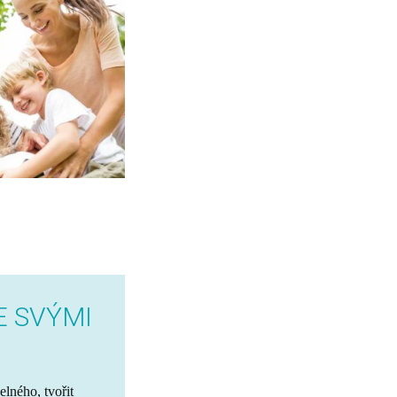
E SVÝMI
elného, tvořit